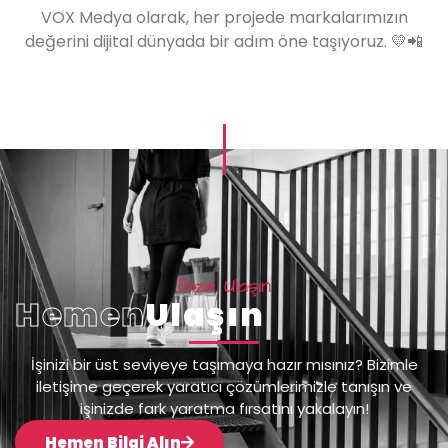
VOX Medya olarak, her projede markalarımızın
değerini dijital dünyada bir adım öne taşıyoruz. 💛📲
Bize Ulaşın
Hemen
Ulaşın
İşinizi bir üst seviyeye taşımaya hazır mısınız? Bizimle
iletişime geçerek yaratıcı çözümlerimizle tanışın ve
işinizde fark yaratma fırsatını yakalayın!
Hemen Bilgi Alın