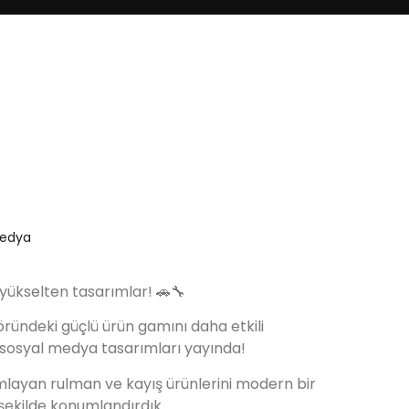
Medya
yükselten tasarımlar! 🚗🔧
ründeki güçlü ürün gamını daha etkili
 sosyal medya tasarımları yayında!
ayan rulman ve kayış ürünlerini modern bir
 şekilde konumlandırdık.