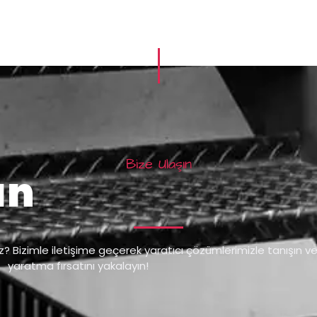
Bize Ulaşın
ın
ız? Bizimle iletişime geçerek yaratıcı çözümlerimizle tanışın ve 
yaratma fırsatını yakalayın!