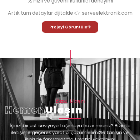
🚀 Hızlı ve güvenli kullanıcı deneyimi
Artık tüm detaylar dijitalde 👉 serveelektronik.com
Projeyi Görüntüle
Bize Ulaşın
Hemen
Ulaşın
İşinizi bir üst seviyeye taşımaya hazır mısınız? Bizimle
iletişime geçerek yaratıcı çözümlerimizle tanışın ve
işinizde fark yaratma fırsatını yakalayın!